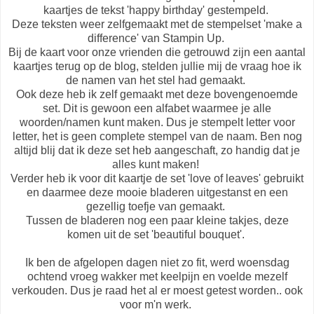
kaartjes de tekst 'happy birthday' gestempeld.
Deze teksten weer zelfgemaakt met de stempelset 'make a
difference' van Stampin Up.
Bij de kaart voor onze vrienden die getrouwd zijn een aantal
kaartjes terug op de blog, stelden jullie mij de vraag hoe ik
de namen van het stel had gemaakt.
Ook deze heb ik zelf gemaakt met deze bovengenoemde
set. Dit is gewoon een alfabet waarmee je alle
woorden/namen kunt maken. Dus je stempelt letter voor
letter, het is geen complete stempel van de naam. Ben nog
altijd blij dat ik deze set heb aangeschaft, zo handig dat je
alles kunt maken!
Verder heb ik voor dit kaartje de set 'love of leaves' gebruikt
en daarmee deze mooie bladeren uitgestanst en een
gezellig toefje van gemaakt.
Tussen de bladeren nog een paar kleine takjes, deze
komen uit de set 'beautiful bouquet'.
Ik ben de afgelopen dagen niet zo fit, werd woensdag
ochtend vroeg wakker met keelpijn en voelde mezelf
verkouden. Dus je raad het al er moest getest worden.. ook
voor m'n werk.