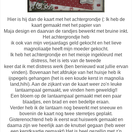
Hier is hij dan de kaart met het achtergrondje (: Ik heb de
kaart gemaakt met het papier van
Maja design en daarvan de randjes bewerkt met bruine inkt.
Het achtergrondje heb
ik ook van mijn verjaardags geld gekocht en het lieve
magnoliaatje heeft mijn moeder gekocht.
Ik heb het achtergrondje en het meisje ingekleurd met
distress, het is iets van de tweede
keer dat ik met distress werk (ben benieuwd wat jullie ervan
vinden). Bovenaan het afdrukje van het huisje heb ik
ijspegels gehangen (het is een koude kerst in magnolia
land,hihi). Aan de zijkant van de kaart weer zo'n leuke
lantaarnpaal gemaakt, we vinden hem geweldig!!
Een bloem op de lantaarnpaal gemaakt met een paar
blaadjes, een brad en een bedeltje eraan.
Verder heb ik de lantaarn nog bewerkt met sneeuw en
bovenin de kaart nog twee sterretjes geplakt.
Gisterenochtend heb ik eerst wat huiswerk gemaakt en
daarna zijn we heerlijk aan de knutsel gegaan (heb weer
een kerstkaartje gemaakt) Het is heel gezellig met z'n